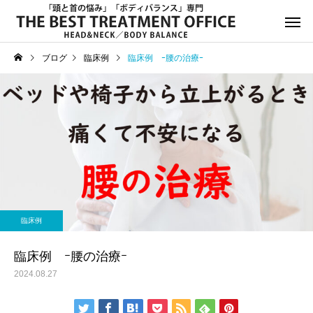
ブログ
臨床例
臨床例 ｰ腰の治療ｰ
サービスサンプル4
サービスサン
お知らせ
お知らせ
年末年始休診日のお知らせ
8月13日(水)午後休診の
臨床例
知らせ
臨床例 ｰ腰の治療ｰ
2024.08.27