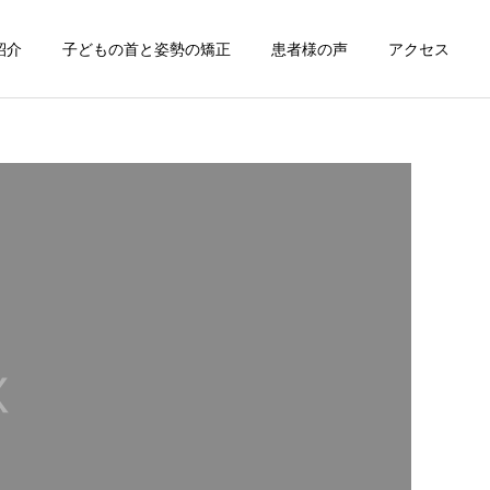
紹介
子どもの首と姿勢の矯正
患者様の声
アクセス
詳細を見る
2
サービスサンプル1
お知らせ
患者様の声
8月夏期休暇のお知らせ
患者様の声【40歳 女性
偏頭痛 肩こり 右肩の痛
み】