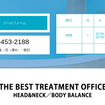
曜日
月
火
メールフォーム
10:00-
時間
×
20:00
6453-2188
金・日（第4）・祝日