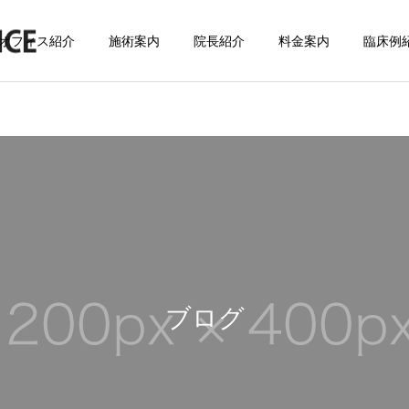
オフィス紹介
施術案内
院長紹介
料金案内
臨床例
サービスサンプル3
サービスサンプル
お知らせ
臨床例
8月13日(水)午後休診のお
臨床例 ｰ腰の治療ｰ
知らせ
ブログ