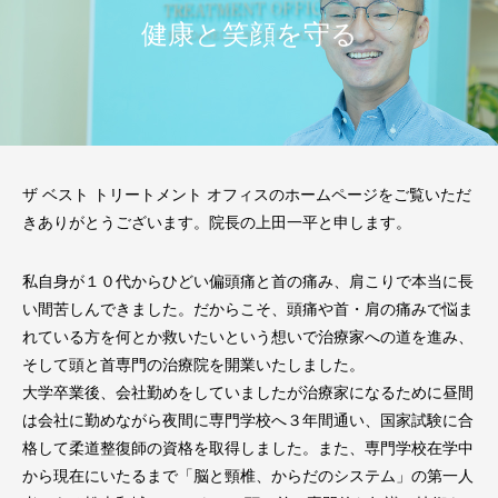
健康と笑顔を守る
ザ ベスト トリートメント オフィスのホームページをご覧いただ
きありがとうございます。院長の上田一平と申します。
私自身が１０代からひどい偏頭痛と首の痛み、肩こりで本当に長
い間苦しんできました。だからこそ、頭痛や首・肩の痛みで悩ま
れている方を何とか救いたいという想いで治療家への道を進み、
そして頭と首専門の治療院を開業いたしました。
大学卒業後、会社勤めをしていましたが治療家になるために昼間
は会社に勤めながら夜間に専門学校へ３年間通い、国家試験に合
格して柔道整復師の資格を取得しました。また、専門学校在学中
から現在にいたるまで「脳と頸椎、からだのシステム」の第一人