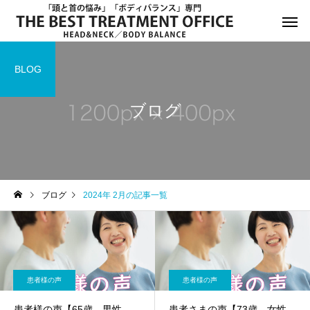
BLOG
ブログ
サービスサンプル4
サービスサン
お知らせ
お知らせ
ブログ
2024年 2月の記事一覧
年末年始休診日のお知らせ
8月13日(水)午後休診の
知らせ
患者様の声
患者様の声
患者様の声【65歳 男性
患者さまの声【73歳 女性